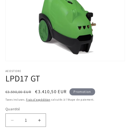
Ouvrir
le
média
AEOSTORE
LPD17 GT
1
dans
une
fenêtre
Prix
Prix
€3.410,50 EUR
€3.590,00 EUR
Promotion
modale
habituel
promotionnel
Taxes incluses.
Frais d'expédition
calculés à l'étape de paiement.
Quantité
Quantité
Réduire
Augmenter