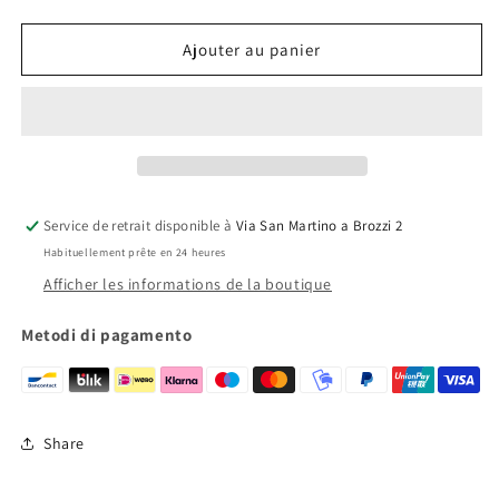
la
la
quantité
quantité
de
de
Ajouter au panier
LPD17
LPD17
GT
GT
Service de retrait disponible à
Via San Martino a Brozzi 2
Habituellement prête en 24 heures
Afficher les informations de la boutique
Metodi di pagamento
Share