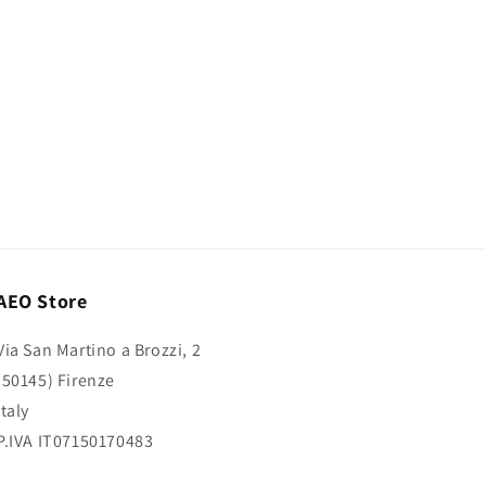
AEO Store
Via San Martino a Brozzi, 2
(50145) Firenze
Italy
P.IVA IT07150170483