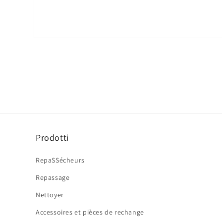
Ouvrir
le
média
1
dans
une
fenêtre
modale
Prodotti
RepaSSécheurs
Repassage
Nettoyer
Accessoires et pièces de rechange