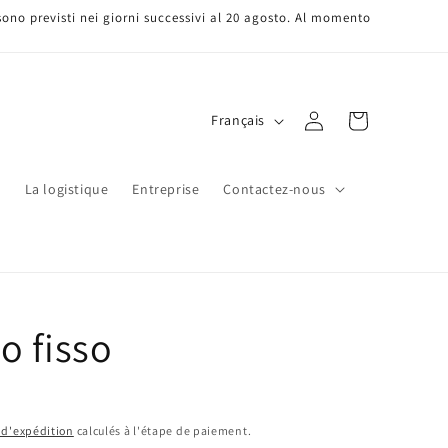
 sono previsti nei giorni successivi al 20 agosto. Al momento
L
Connexion
Panier
Français
a
n
s
La logistique
Entreprise
Contactez-nous
g
u
e
o fisso
 d'expédition
calculés à l'étape de paiement.