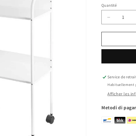
Quantité
Quantité
Réduire
la
quantité
de
Carrello
fisso
Service de retra
Habituellement 
Afficher les i
Metodi di pag