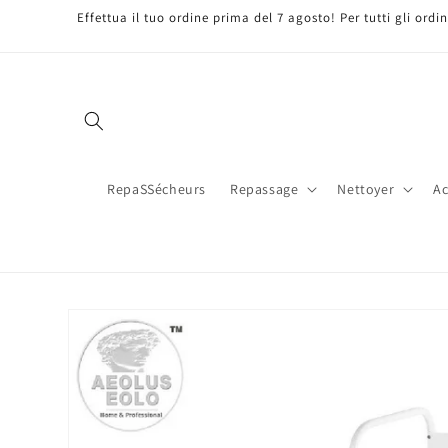
et
Effettua il tuo ordine prima del 7 agosto! Per tutti gli ord
passer
au
contenu
RepaSSécheurs
Repassage
Nettoyer
Ac
Passer aux
informations
produits