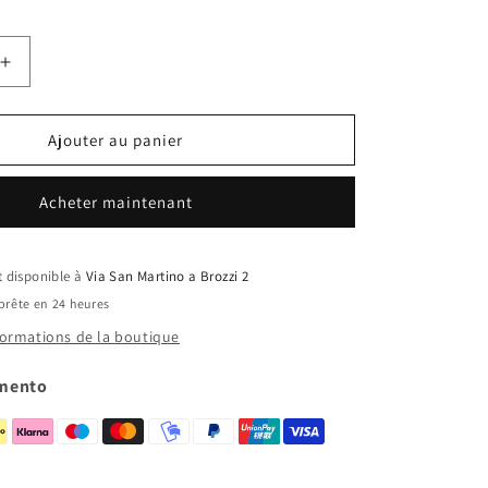
Augmenter
la
quantité
de
Ajouter au panier
Carrello
fisso
Acheter maintenant
it disponible à
Via San Martino a Brozzi 2
prête en 24 heures
nformations de la boutique
amento