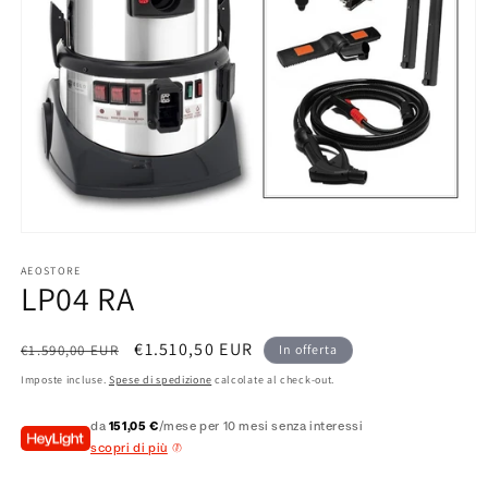
Apri
contenuti
multimediali
AEOSTORE
LP04 RA
1
in
finestra
modale
Prezzo
Prezzo
€1.510,50 EUR
€1.590,00 EUR
In offerta
di
scontato
Imposte incluse.
Spese di spedizione
calcolate al check-out.
listino
da
151,05 €
/mese per 10 mesi senza interessi
scopri di più