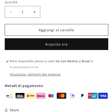
Quantità
Quantità
Diminuisci
Aumenta
quantità
quantità
per
per
LP04
LP04
Aggiungi al carrello
RA
RA
Acquista ora
Ritiro disponibile presso la sede
Via San Martino a Brozzi 2
Di solito pronto in 24 ore
Visualizza i dettagli del negozio
Metodi di pagamento
Share