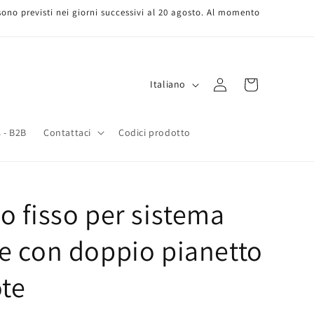
 sono previsti nei giorni successivi al 20 agosto. Al momento
L
Accedi
Carrello
Italiano
i
n
 - B2B
Contattaci
Codici prodotto
g
u
a
lo fisso per sistema
te con doppio pianetto
ote