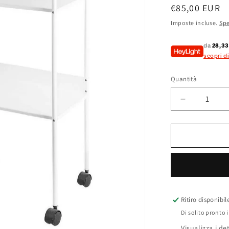
Prezzo
€85,00 EUR
di
Imposte incluse.
Spe
listino
da
28,33
scopri di
Quantità
Quantità
Diminuisci
quantità
per
Carrello
fisso
per
sistema
stirante
con
doppio
Ritiro disponibi
pianetto
Di solito pronto 
e
Visualizza i de