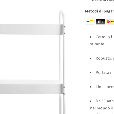
4
ruote
Metodi di pag
Carrello 
stirante.
Robusto, 
Portata m
Linea acc
Da 50 ann
nel mondo ol