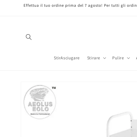
Vai
Effettua il tuo ordine prima del 7 agosto! Per tutti gli ord
direttamente
ai contenuti
StirAsciugare
Stirare
Pulire
Passa alle
informazioni
sul prodotto