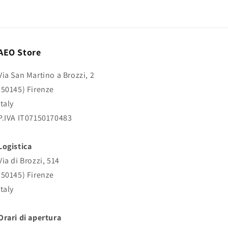
AEO Store
Via San Martino a Brozzi, 2
(50145) Firenze
Italy
P.IVA IT07150170483
Logistica
Via di Brozzi, 514
(50145) Firenze
Italy
Orari di apertura