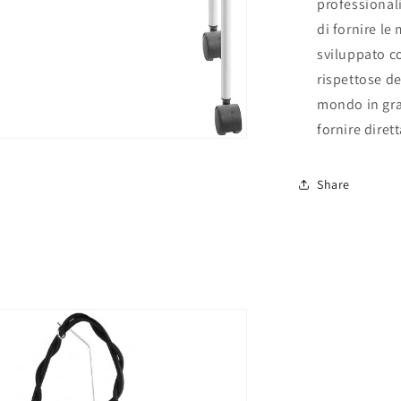
professionali
di fornire le
sviluppato c
rispettose de
mondo in gra
fornire dire
i
iali
Share