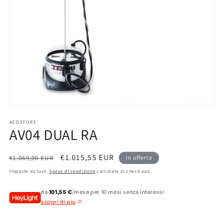
Apri
contenuti
multimediali
AEOSTORE
AV04 DUAL RA
1
in
finestra
modale
Prezzo
Prezzo
€1.015,55 EUR
€1.069,00 EUR
In offerta
di
scontato
Imposte incluse.
Spese di spedizione
calcolate al check-out.
listino
da
101,55 €
/mese per 10 mesi senza interessi
scopri di più