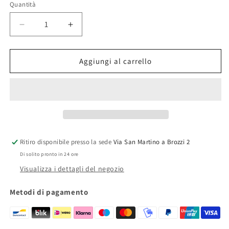
Quantità
Quantità
Diminuisci
Aumenta
quantità
quantità
per
per
AV04
AV04
Aggiungi al carrello
DUAL
DUAL
RA
RA
Ritiro disponibile presso la sede
Via San Martino a Brozzi 2
Di solito pronto in 24 ore
Visualizza i dettagli del negozio
Metodi di pagamento