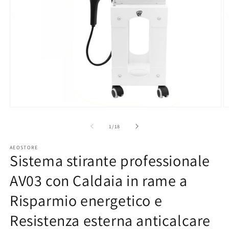
Apri
A
contenuti
c
multimediali
m
su
1
/
18
1
2
in
in
AEOSTORE
finestra
fi
Sistema stirante professionale
modale
m
AV03 con Caldaia in rame a
Risparmio energetico e
Resistenza esterna anticalcare