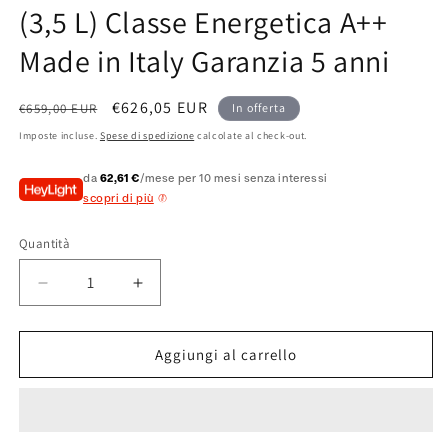
(3,5 L) Classe Energetica A++
Made in Italy Garanzia 5 anni
Prezzo
Prezzo
€626,05 EUR
€659,00 EUR
In offerta
di
scontato
Imposte incluse.
Spese di spedizione
calcolate al check-out.
listino
da
62,61 €
/mese per 10 mesi senza interessi
scopri di più
Quantità
Quantità
Diminuisci
Aumenta
quantità
quantità
per
per
Sistema
Sistema
Aggiungi al carrello
stirante
stirante
professionale
professionale
AV03
AV03
con
con