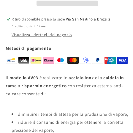
Caldaia
Caldaia
in
in
rame
rame
Ritiro disponibile presso la sede
Via San Martino a Brozzi 2
a
a
Di solito pronto in 24 ore
Risparmio
Risparmio
energetico
energetico
Visualizza i dettagli del negozio
e
e
Resistenza
Resistenza
Metodi di pagamento
esterna
esterna
anticalcare
anticalcare
(3,5
(3,5
L)
L)
Il
modello AV03
è realizzato in
acciaio inox
e la
caldaia in
Classe
Classe
Energetica
Energetica
rame
a
risparmio energetico
con resistenza esterna anti-
A++
A++
calcare consente di:
Made
Made
in
in
Italy
Italy
diminuire i tempi di attesa per la produzione di vapore,
Garanzia
Garanzia
5
5
ridurre il consumo di energia per ottenere la corretta
anni
anni
pressione del vapore,