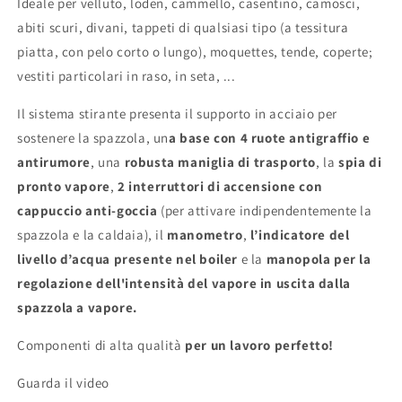
Ideale per velluto, loden, cammello, casentino, camosci,
abiti scuri, divani, tappeti di qualsiasi tipo (a tessitura
piatta, con pelo corto o lungo), moquettes, tende, coperte;
vestiti particolari in raso, in seta, ...
Il sistema stirante presenta il supporto in acciaio per
sostenere la spazzola, un
a base con 4 ruote antigraffio e
antirumore
, una
robusta maniglia di trasporto
, la
spia di
pronto vapore
,
2 interruttori di accensione con
cappuccio anti-goccia
(per attivare indipendentemente la
spazzola e la caldaia), il
manometro
,
l’indicatore del
livello d’acqua presente nel boiler
e la
manopola per la
regolazione dell'intensità del vapore in uscita dalla
spazzola a vapore.
Componenti di alta qualità
per un lavoro perfetto!
Guarda il video