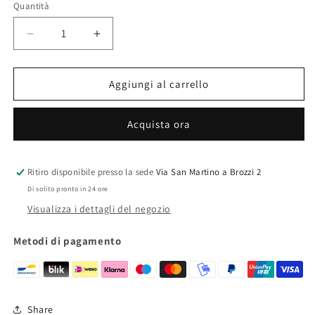
Quantità
Quantità
Diminuisci
Aumenta
quantità
quantità
per
per
AT12
AT12
Aggiungi al carrello
R
R
Acquista ora
Ritiro disponibile presso la sede
Via San Martino a Brozzi 2
Di solito pronto in 24 ore
Visualizza i dettagli del negozio
Metodi di pagamento
Share