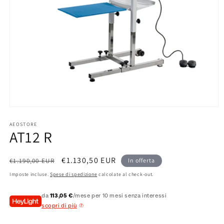
Apri
contenuti
multimediali
AEOSTORE
AT12 R
1
in
finestra
modale
Prezzo
Prezzo
€1.130,50 EUR
€1.190,00 EUR
In offerta
di
scontato
Imposte incluse.
Spese di spedizione
calcolate al check-out.
listino
da
113,05 €
/mese per 10 mesi senza interessi
scopri di più